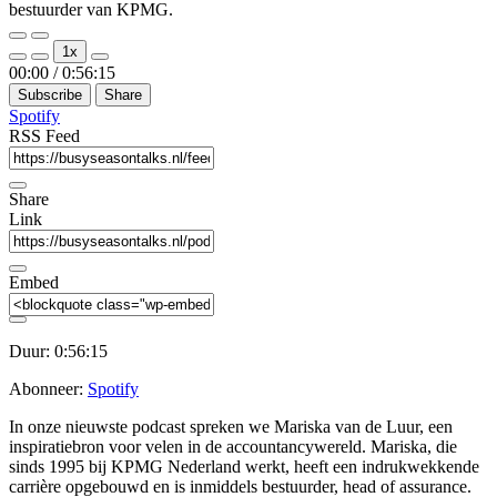
bestuurder van KPMG.
Play
Pause
1x
Episode
Episode
Mute/Unmute
Rewind
Fast
00:00
/
0:56:15
Episode
10
Forward
Subscribe
Share
Seconds
30
seconds
Spotify
RSS Feed
Share
Link
Embed
Duur: 0:56:15
Abonneer:
Spotify
In onze nieuwste podcast spreken we Mariska van de Luur, een
inspiratiebron voor velen in de accountancywereld. Mariska, die
sinds 1995 bij KPMG Nederland werkt, heeft een indrukwekkende
carrière opgebouwd en is inmiddels bestuurder, head of assurance.