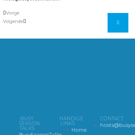
Vorige
Volgende
BUSY
HANDIGE
CONTACT
SEASON
LINKS
hosts@busyse
TALKS
Home
BusySeasonTalks