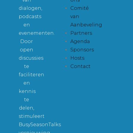
dialogen,
Comité
podcasts
van
en
Aanbeveling
evenementen.
Partners
Door
Agenda
open
Sponsors
discussies
Hosts
te
Contact
faciliteren
en
kennis
te
delen,
stimuleert
BusySeasonTalks
vernieuwing