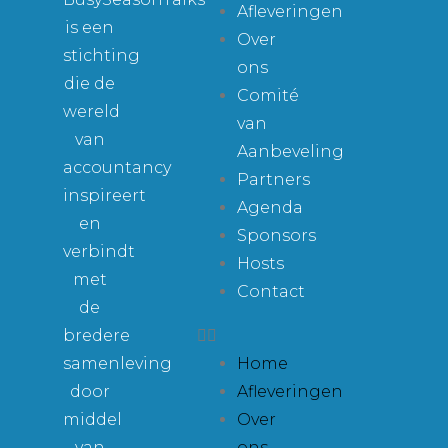
Afleveringen
is een
Over
stichting
ons
die de
Comité
wereld
van
van
Aanbeveling
accountancy
Partners
inspireert
Agenda
en
Sponsors
verbindt
Hosts
met
Contact
de
bredere
samenleving
Home
door
Afleveringen
middel
Over
van
ons