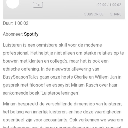
1x
00:00
/
1:00:02
SUBSCRIBE
SHARE
Duur: 1:00:02
SHARE
Spotify
Abonneer:
Spotify
RSS FEED
LINK
Luisteren is een onmisbare skill voor de moderne
professional. Het helpt je niet alleen om sterke relaties op te
EMBED
bouwen met klanten en collega’s, maar het is ook een
ethische oefening. In de nieuwste aflevering van
BusySeasonTalks gaan onze hosts Charlie en Willem Jan in
gesprek met filosoof en essayist Miriam Rasch over haar
aankomende boek ‘Luisteroefeningen’.
Miriam bespreekt de verschillende dimensies van luisteren,
het belang van innerlijk luisteren, en hoe deze vaardigheden
essentieel zijn voor accountants. Ook verkennen we waarom
het integreren van diverse perspectieven in je werk cruciaal