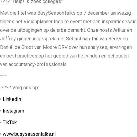
???? “Help! Ik zoek collega’s”
RSS FEED
LINK
Met die titel was BusySeasonTalks op 7 december aanwezig
tijdens het Visionplanner Inspire event met een inspiratiesessie
EMBED
over de uitdagingen op de arbeidsmarkt. Onze hosts Arthur en
Jeffrey gingen in gesprek met Sebastiaan Tan van Becky en
Daniël de Groot van Moore DRV over hun analyses, ervaringen
en best practices op het gebied van het vinden en behouden
van accountancy-professionals.
—–
???? Volg ons op:
•
LinkedIn
•
Instagram
•
TikTok
•
www.busyseasontalks.nl