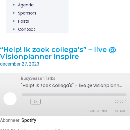
Agenda
Sponsors
Hosts
Contact
“Help! Ik zoek collega’s” – live @
Visionplanner Inspire
december 27, 2023
BusySeasonTalks
"Help! Ik zoek collega's" - live @ Visionplanner Inspire
1x
00:00
/
SUBSCRIBE
SHARE
Abonneer:
Spotify
SHARE
Spotify