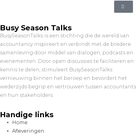
Busy Season Talks
BusySeasonTalks is een stichting die de wereld van
accountancy inspireert en verbindt met de bredere
samenleving door middel van dialogen, podcasts en
evenementen. Door open discussies te faciliteren en
kennis te delen, stimuleert BusySeasonTalks
vernieuwing binnen het beroep en bevordert het
wederzijds begrip en vertrouwen tussen accountants
en hun stakeholders.
Handige links
Home
Afleveringen