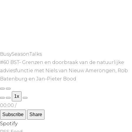
BusySeasonTalks
#60 BST- Grenzen en doorbraak van de natuurlijke
adviesfunctie met Niels van Nieuw Amerongen, Rob
Batenburg en Jan-Pieter Bood
1x
00:00
/
Subscribe
Share
Spotify
RSS Feed