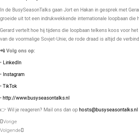
RSS FEED
LINK
In de BusySeasonTalks gaan Jort en Hakan in gesprek met Gerard 
groeide uit tot een indrukwekkende internationale loopbaan die 
EMBED
Gerard vertelt hoe hij tijdens die loopbaan telkens koos voor het 
van de voormalige Sovjet-Unie; de rode draad is altijd de verbind
📲 Volg ons op:
•
LinkedIn
•
Instagram
•
TikTok
•
http://www.busyseasontalks.nl
👉 Wil je reageren? Mail ons dan op
hosts@busyseasontalks.nl
Vorige
Volgende