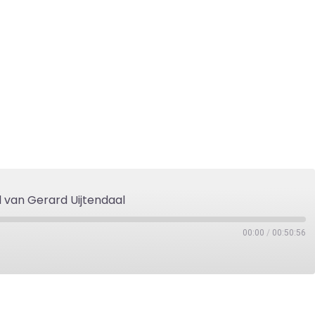
l van Gerard Uijtendaal
00:00
/
00:50:56