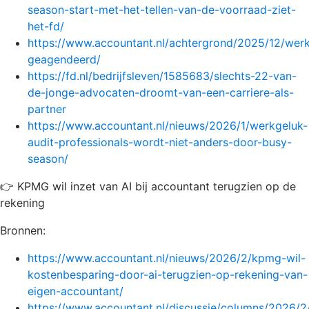
season-start-met-het-tellen-van-de-voorraad-ziet-
het-fd/
https://www.accountant.nl/achtergrond/2025/12/wer
geagendeerd/
https://fd.nl/bedrijfsleven/1585683/slechts-22-van-
de-jonge-advocaten-droomt-van-een-carriere-als-
partner
https://www.accountant.nl/nieuws/2026/1/werkgeluk-
audit-professionals-wordt-niet-anders-door-busy-
season/
👉 KPMG wil inzet van AI bij accountant terugzien op de
rekening
Bronnen:
https://www.accountant.nl/nieuws/2026/2/kpmg-wil-
kostenbesparing-door-ai-terugzien-op-rekening-van-
eigen-accountant/
https://www.accountant.nl/discussie/columns/2026/2