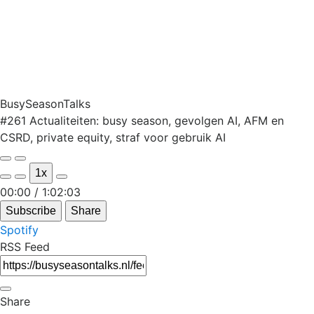
BusySeasonTalks
#261 Actualiteiten: busy season, gevolgen AI, AFM en
CSRD, private equity, straf voor gebruik AI
Play
Pause
1x
Episode
Episode
Mute/Unmute
Rewind
Fast
00:00
/
1:02:03
Episode
10
Forward
Subscribe
Share
Seconds
30
Spotify
seconds
RSS Feed
Share