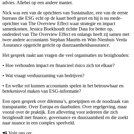
advies. Allebei op een andere manier.
Nick was een van de oprichters van Sustainalize, een van de eerste
bureaus die ESG echt op de kaart heeft gezet en hij is nu mede-
oprichter van The Overview Effect waar strategie en impact
samenkomen. Jessica Boekhoudt richtte Data for better op,
onderdeel van The Overview Effect en onlangs heeft zij samen met
twee andere accountants Stephan Maurits en Wim Nienhuis Verda
Assurance opgericht gericht op duurzaamheidsassurance.
Het gesprek raakt aan vragen die veel organisaties nu bezighouden:
•⁠ ⁠Hoe verhouden impact en financieel risico zich tot elkaar?
•⁠ ⁠Wat vraagt verduurzaming van bedrijven?
•⁠ ⁠En welke rol kunnen accountants spelen in het betrouwbaar en
betekenisvol maken van ESG-informatie?
Een open gesprek over dilemma’s, groeipijnen en de noodzaak van
transparantie. Over Europa en daarbuiten. Over regelgeving, maar
vooral over de praktijk. Een aflevering voor iedereen die zich
bezighoudt met finance, governance en duurzaamheid en die zoekt
naar nuance in een complex speelveld.
📲 Volg ons op: