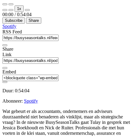
Play
Pause
1x
Episode
Episode
Mute/Unmute
Rewind
Fast
00:00
/
0:54:04
Episode
10
Forward
Subscribe
Share
Seconds
30
seconds
Spotify
RSS Feed
Share
Link
Embed
Duur: 0:54:04
Abonneer:
Spotify
Wat gebeurt er als accountants, ondernemers en adviseurs
duurzaamheid niet benaderen als vinklijst, maar als strategische
vraag? In de nieuwste BusySeasonTalks gaat Tulay in gesprek met
Jessica Boekhoudt en Nick de Ruiter. Professionals die met hun
voeten in de klei staan, vanuit ondernemerschap, assurance en