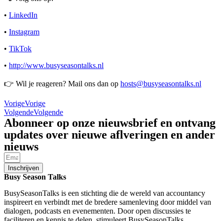
•
LinkedIn
•
Instagram
•
TikTok
•
http://www.busyseasontalks.nl
👉 Wil je reageren? Mail ons dan op
hosts@busyseasontalks.nl
Vorige
Vorige
Volgende
Volgende
Abonneer op onze nieuwsbrief en ontvang
updates over nieuwe aflveringen en ander
nieuws
Inschrijven
Busy Season Talks
BusySeasonTalks is een stichting die de wereld van accountancy
inspireert en verbindt met de bredere samenleving door middel van
dialogen, podcasts en evenementen. Door open discussies te
faciliteren en kennis te delen, stimuleert BusySeasonTalks