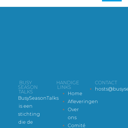
BUSY
HANDIGE
CONTACT
SEASON
LINKS
hosts@busyse
TALKS
Home
BusySeasonTalks
Afleveringen
is een
Over
stichting
ons
die de
Comité