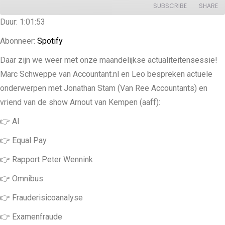
SUBSCRIBE
SHARE
Duur: 1:01:53
SHARE
Spotify
Abonneer:
Spotify
RSS FEED
LINK
Daar zijn we weer met onze maandelijkse actualiteitensessie!
Marc Schweppe van Accountant.nl en Leo bespreken actuele
EMBED
onderwerpen met Jonathan Stam (Van Ree Accountants) en
vriend van de show Arnout van Kempen (aaff):
👉 AI
👉 Equal Pay
👉 Rapport Peter Wennink
👉 Omnibus
👉 Frauderisicoanalyse
👉 Examenfraude