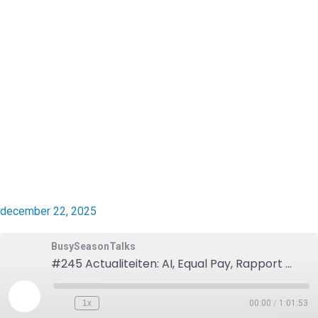
december 22, 2025
BusySeasonTalks
#245 Actualiteiten: AI, Equal Pay, Rapport Peter Wennink, Omnibus, Frauderisicoanalyse, Examenfraude, MKB en Audittools met Arnout van Kempen, Marc Schweppe en Jonathan Stam (Van Ree)
1x
00:00
/
1:01:53