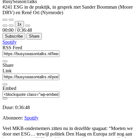
BusySeasonTalks
#241 ESG in de praktijk, in gesprek met Sander Boomman (Moore
DRV) en René Ori (Nyenrode)
Play
Pause
1x
Episode
Episode
Mute/Unmute
Rewind
Fast
00:00
/
0:36:48
Episode
10
Forward
Subscribe
Share
Seconds
30
seconds
Spotify
RSS Feed
Share
Link
Embed
Duur: 0:36:48
Abonneer:
Spotify
Veel MKB-ondernemers zitten nu in dezelfde spagaat: “Moeten we
door met ESG… terwijl politiek Den Haag en Europa zelf nog aan