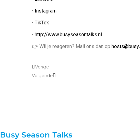
•
Instagram
•
TikTok
•
http://www.busyseasontalks.nl
👉 Wil je reageren? Mail ons dan op
hosts@busys
Vorige
Volgende
Busy Season Talks