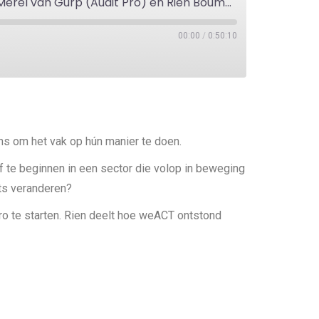
#232 Hoe kun je als ondernemer in de accountancy écht iets veranderen? Met Merel van Gurp (Audit Pro) en Rien Bouman (weACT)
00:00
/
0:50:10
s om het vak op hún manier te doen.
f te beginnen in een sector die volop in beweging
ets veranderen?
ro te starten. Rien deelt hoe weACT ontstond