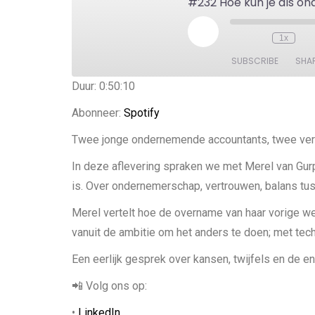
1x
SUBSCRIBE
SHA
Duur: 0:50:10
SHARE
Spotify
Abonneer:
Spotify
RSS FEED
LINK
Twee jonge ondernemende accountants, twee vers
EMBED
In deze aflevering spraken we met Merel van Gurp
is. Over ondernemerschap, vertrouwen, balans tuss
Merel vertelt hoe de overname van haar vorige w
vanuit de ambitie om het anders te doen; met tec
Een eerlijk gesprek over kansen, twijfels en de 
📲 Volg ons op:
•
LinkedIn