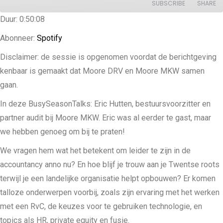
SUBSCRIBE
SHARE
Duur: 0:50:08
SHARE
Spotify
Abonneer:
Spotify
RSS FEED
LINK
Disclaimer: de sessie is opgenomen voordat de berichtgeving
kenbaar is gemaakt dat Moore DRV en Moore MKW samen
EMBED
gaan.
In deze BusySeasonTalks: Eric Hutten, bestuursvoorzitter en
partner audit bij Moore MKW. Eric was al eerder te gast, maar
we hebben genoeg om bij te praten!
We vragen hem wat het betekent om leider te zijn in de
accountancy anno nu? En hoe blijf je trouw aan je Twentse roots
terwijl je een landelijke organisatie helpt opbouwen? Er komen
talloze onderwerpen voorbij, zoals zijn ervaring met het werken
met een RvC, de keuzes voor te gebruiken technologie, en
topics als HR, private equity en fusie.