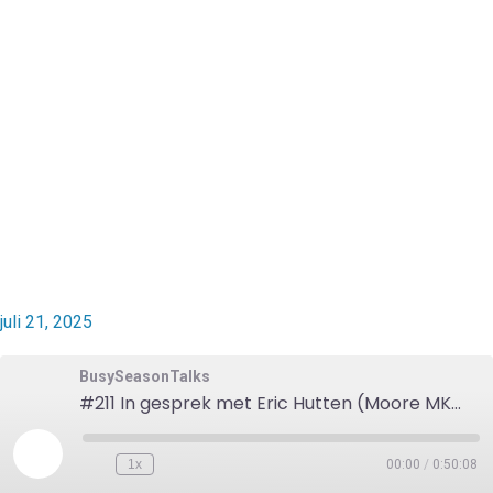
juli 21, 2025
BusySeasonTalks
#211 In gesprek met Eric Hutten (Moore MKW) over onderwerpen waar een bestuurder mee te dealen heeft: ervaring RvC, keuze technologie, HR en fusie
1x
00:00
/
0:50:08