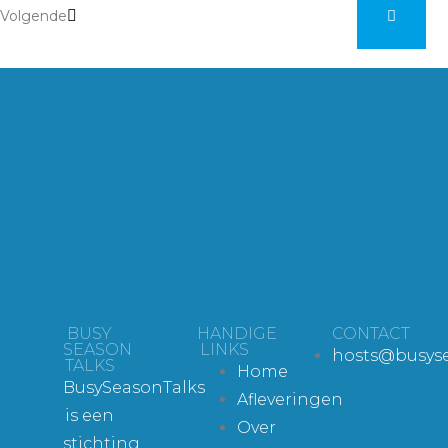
Volgende
BUSY
HANDIGE
CONTACT
SEASON
LINKS
hosts@busyse
TALKS
Home
BusySeasonTalks
Afleveringen
is een
Over
stichting