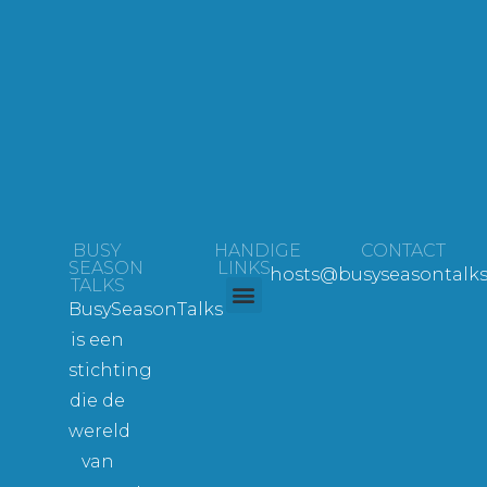
BUSY
HANDIGE
CONTACT
SEASON
LINKS
hosts@busyseasontalks
TALKS
BusySeasonTalks
Over ons
Comité van Aanbeveling
is een
stichting
die de
wereld
van