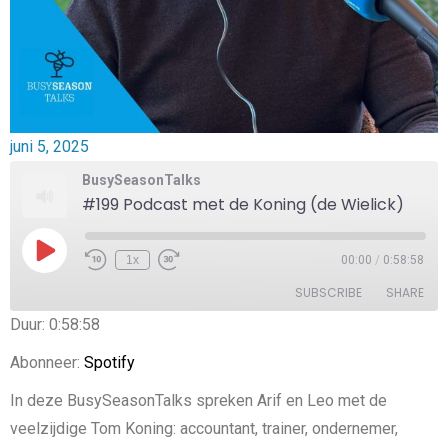
juni 5, 2025
BusySeasonTalks
#199 Podcast met de Koning (de Wielick)
1x
00:00
/
0:58:58
SUBSCRIBE
SHARE
Duur: 0:58:58
SHARE
Spotify
Abonneer:
Spotify
RSS FEED
LINK
In deze BusySeasonTalks spreken Arif en Leo met de
veelzijdige Tom Koning: accountant, trainer, ondernemer,
EMBED