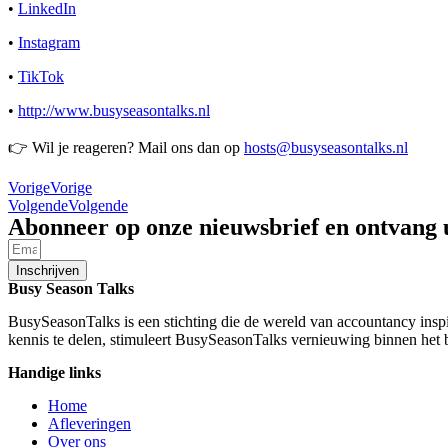
•
LinkedIn
•
Instagram
•
TikTok
•
http://www.busyseasontalks.nl
👉 Wil je reageren? Mail ons dan op
hosts@busyseasontalks.nl
Vorige
Vorige
Volgende
Volgende
Abonneer op onze nieuwsbrief en ontvang 
Inschrijven
Busy Season Talks
BusySeasonTalks is een stichting die de wereld van accountancy inspi
kennis te delen, stimuleert BusySeasonTalks vernieuwing binnen het 
Handige links
Home
Afleveringen
Over ons