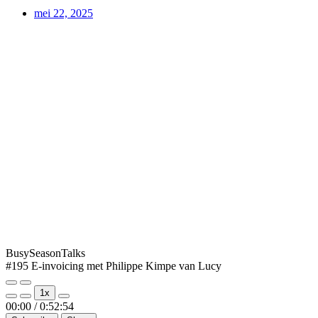
mei 22, 2025
BusySeasonTalks
#195 E-invoicing met Philippe Kimpe van Lucy
Play
Pause
1x
Episode
Episode
Mute/Unmute
Rewind
Fast
00:00
/
0:52:54
Episode
10
Forward