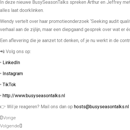
In deze nieuwe BusySeasonTalks spreken Arthur en Jeffrey met 
alles laat doorklinken.
EMBED
Wendy vertelt over haar promotieonderzoek ‘Seeking audit qualit
verhaal aan de zijlijn, maar een diepgaand gesprek over wat er 
Een aflevering die je aanzet tot denken, of je nu werkt in de co
📲 Volg ons op:
•
LinkedIn
•
Instagram
•
TikTok
•
http://www.busyseasontalks.nl
👉 Wil je reageren? Mail ons dan op
hosts@busyseasontalks.nl
Vorige
Volgende