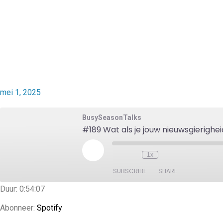
mei 1, 2025
BusySeasonTalks
#189 Wat als je jouw nieuwsgierigh
1x
SUBSCRIBE
SHARE
Duur: 0:54:07
SHARE
Spotify
Abonneer:
Spotify
RSS FEED
LINK