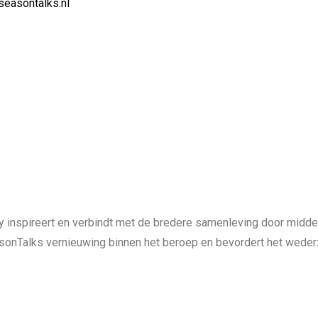
easontalks.nl
y inspireert en verbindt met de bredere samenleving door midd
easonTalks vernieuwing binnen het beroep en bevordert het wede