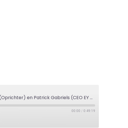
#140 Het verhaal van de nieuwste Unicorn in NL: DataSnipper met Jonas Ruyter (Oprichter) en Patrick Gabriels (CEO EY NL)
00:00
/
0:49:19