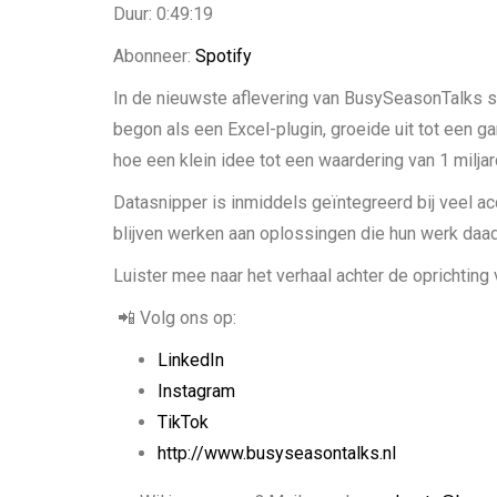
Duur: 0:49:19
SHARE
Spotify
Abonneer:
Spotify
RSS FEED
LINK
In de nieuwste aflevering van BusySeasonTalks sp
begon als een Excel-plugin, groeide uit tot een g
EMBED
hoe een klein idee tot een waardering van 1 miljar
Datasnipper is inmiddels geïntegreerd bij veel ac
blijven werken aan oplossingen die hun werk daa
Luister mee naar het verhaal achter de oprichting
📲 Volg ons op:
LinkedIn
Instagram
TikTok
http://www.busyseasontalks.nl