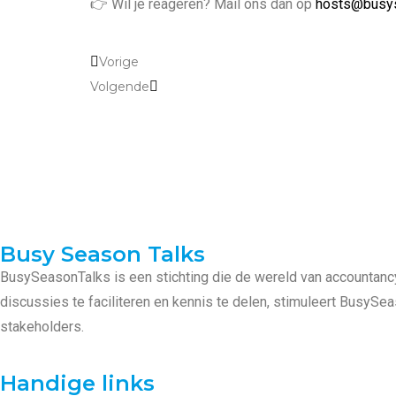
👉 Wil je reageren? Mail ons dan op
hosts@busys
Vorige
Volgende
Busy Season Talks
BusySeasonTalks is een stichting die de wereld van accountanc
discussies te faciliteren en kennis te delen, stimuleert BusyS
stakeholders.
Handige links