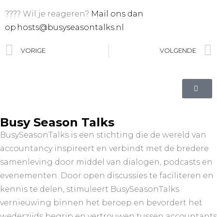
???? Wil je reageren?
Mail ons dan
op hosts@busyseasontalks.nl
VORIGE
VOLGENDE
Busy Season Talks
BusySeasonTalks is een stichting die de wereld van
accountancy inspireert en verbindt met de bredere
samenleving door middel van dialogen, podcasts en
evenementen. Door open discussies te faciliteren en
kennis te delen, stimuleert BusySeasonTalks
vernieuwing binnen het beroep en bevordert het
wederzijds begrip en vertrouwen tussen accountants