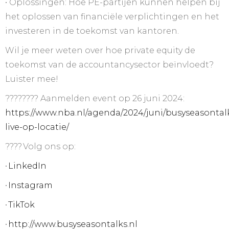
•⁠ ⁠Oplossingen: Hoe PE-partijen kunnen helpen bij
het oplossen van financiële verplichtingen en het
investeren in de toekomst van kantoren.
Wil je meer weten over hoe private equity de
toekomst van de accountancysector beïnvloedt?
Luister mee!
???????? Aanmelden event op 26 juni 2024:
https://www.nba.nl/agenda/2024/juni/busyseasontal
live-op-locatie/
???? Volg ons op:
•
LinkedIn
•
Instagram
•
TikTok
•
http://www.busyseasontalks.nl