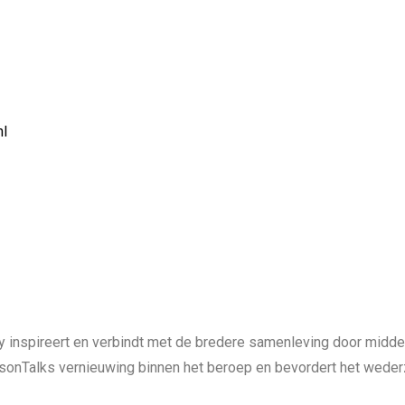
nl
y inspireert en verbindt met de bredere samenleving door midd
easonTalks vernieuwing binnen het beroep en bevordert het wede